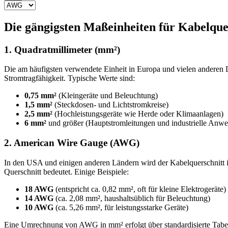
Die gängigsten Maßeinheiten für Kabelque
1. Quadratmillimeter (mm²)
Die am häufigsten verwendete Einheit in Europa und vielen anderen Län
Stromtragfähigkeit. Typische Werte sind:
0,75 mm²
(Kleingeräte und Beleuchtung)
1,5 mm²
(Steckdosen- und Lichtstromkreise)
2,5 mm²
(Hochleistungsgeräte wie Herde oder Klimaanlagen)
6 mm²
und größer (Hauptstromleitungen und industrielle Anw
2. American Wire Gauge (AWG)
In den USA und einigen anderen Ländern wird der Kabelquerschnitt 
Querschnitt bedeutet. Einige Beispiele:
18 AWG
(entspricht ca. 0,82 mm², oft für kleine Elektrogeräte)
14 AWG
(ca. 2,08 mm², haushaltsüblich für Beleuchtung)
10 AWG
(ca. 5,26 mm², für leistungsstarke Geräte)
Eine Umrechnung von AWG in mm² erfolgt über standardisierte Tabel