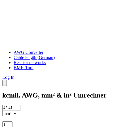
AWG Converter
Cable length (German)
Resistor networks
BMK Tool
Log In
kcmil, AWG, mm² & in² Umrechner
=